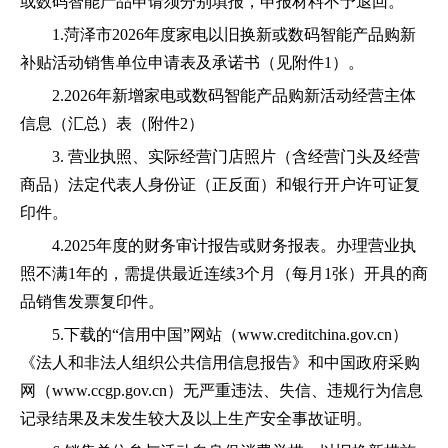
或
数码智能
产品申请须分别填报，
申报材料不予退回。
1.
菏泽
市
2026年度
家电
以旧换新
或
数码智能
产品购新
补贴活动销售
单位
申请表
及承诺书
（见附件
1）。
2.
202
6
年
新增
家电
或
数码智能
产品购新活动经营主体
信息
（汇总）表（附件
2
）
3
. 营业执照、
实际经营门店照片（含经营门头及经营
商品）
法定代表人身份证（正反面）和银行开户许可证复
印件。
4
.
2025年度
的财务审计报告或财务报表。
办理营业执
照不满
1年的，需提供最近连续3个月（每月1张）开具的商
品销售发票复印件。
5
.下载的“信用中国”网站（www.creditchina.gov.cn）
《法人和非法人组织公共信用信息报告》和中国政府采购
网（www.ccgp.gov.cn）
无
严重违法
、
失信
、违规
行为信息
记录结果
及
未发生较大及以上生产安全事故
证明。