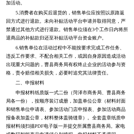
加活动。
5.消费者在
购买
后退货的，销售
单位
应按照以原路返
回方式进行退款。未向补贴活动平台申请并取得同意，严
禁通过其他方式进行退款。销售
单位
须在
3个工作日内将所
退商品的补贴款归还至补贴活动平台资金账户。
6.销售
单位
在活动过程中不能按要求完成工作任务、
违反工作要求、不配合相关工作，或因自身原因造成活动
出现重大问题的，
曹县
商务局有权终止企业的活动参与资
格，责令赔偿相关损失，必要时追究其法律责任。
二、
申报材料
申报材料
纸质版
一式
二
份
（菏泽市商务局、曹县商务
局各一份）
，按顺序装订成册，加盖单位公章（材料封面
和销售
单位
申请表、参加活动门店申报表、参加活动商品
报备表加盖公章，材料整体盖骑缝章）。全套盖章纸质申
报材料须扫描
PDF电子版一并提交
所属曹县商务局
。
家电