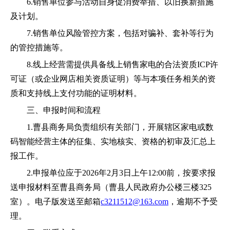
6
.销售
单位
参与活动自身促
消费
举措、以旧换新措施
及计划
。
7
.销售
单位
风险管控方案，包括对骗补、套补等行为
的管控措施等。
8.线上经营需提供具备
线上销售家电的合法资质
ICP许
可证（或企业网店相关资质证明）等与本项任务相关的资
质和支持线上支付功能的证明材料。
三、
申报
时间和
流程
1.
曹县
商务
局负责组织有关部门，开展辖区家电
或
数
码智能
经营主体的征集、实地核实、资格的初审及汇总上
报工作。
2.
申报
单位
应于
202
6
年
2
月
3
日
上午
12
:
0
0前
，
按要求报
送申报材料至曹县商务局（曹县人民政府办公楼三楼
325
室）。电子版发送至邮箱
c3211512@163.com
，
逾期不予受
理。