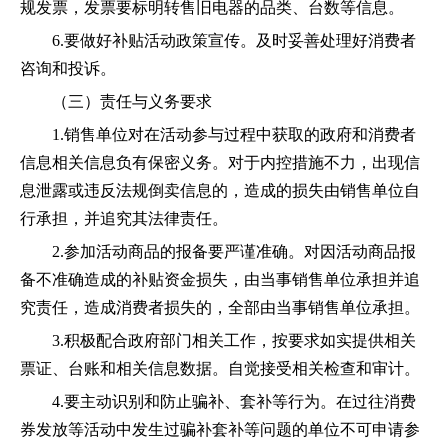
规发票，发票要标明转售旧电器的品类、台数等信息。
6.要做好补贴活动政策宣传。及时妥善
处理好消费者
咨询和投诉。
（三）
责任与义务
要求
1.销售
单位
对在活动参与过程中获取的政府
和
消费者
信息相关信息负有保密义务。
对于内控措施不力，出现信
息泄露或违反法规倒卖信息的，造成的损失由
销售
单位自
行承担，并追究其法律责任。
2.参加活动商品的报备要严谨准确。对因活动商品报
备不准确造成的补贴资金损失，由当事销售
单位
承担并追
究责任
，
造成消费者损失的，
全部由
当事销售
单位承担
。
3.积极配合政府
部门
相关工作，按要求如实提供相关
票证、台账和相关信息数据。自觉接受相关检查和审计。
4.要主动识别和
防止
骗补、套补等行为。在过往消费
券发放
等活动
中发生过骗补套补等问题的
单位
不可申请参