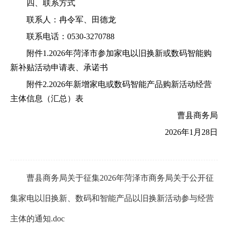
四、联系方式
联系人：冉令军、田德龙
联系电话：
0530-
32
70788
附件
1.202
6
年菏泽市
参加
家电
以旧换新
或
数码智能
购
新补贴
活动申请表
、承诺书
附件
2
.202
6
年
新增
家电
或
数码智能
产品购新活动经营
主体
信息
（汇总）表
曹县商务局
202
6
年
1
月
28日
曹县商务局关于征集2026年菏泽市商务局关于公开征
集家电以旧换新、数码和智能产品以旧换新活动参与经营
主体的通知.doc