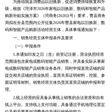
为
推动我
县
消费品以旧换新，促进消费持续恢复和升
级，
根据
《菏泽市
2026年家电以旧换新
、
数码
和
智能产品
购新补贴实施方案
》（菏商务
[2026]1号
）要求，
曹县
商务
局拟在全
县
范围内
公开征集
202
6
年
曹县
家电以旧换新
、数
码和智能
产品购新
活动
经营主体
，具体事项
通知
如下：
一
、销售
经营主体申报条件及要求
（一）申报条件
1.
本通知印发之日（含）前
登记注册，
营业执照经营
范围须包含家电或
数码智能
产品销售
，并
具备
实际
从事家
电
或
数码智能
产品
销售业务
条件
。
同时
申报直营店铺的应
提交相关店铺的营业执照，直营关系证明材料，控股、参
股证明等材料
。
销售经营主体负责其直营店铺的申报和管
理。
2.
线上经营的应具备从事线上销售的合法资质和自有
线上平台。支持线上支付功能，具备通过手机地理位置定
位及相关要素对消费者信息进行核验的能力。