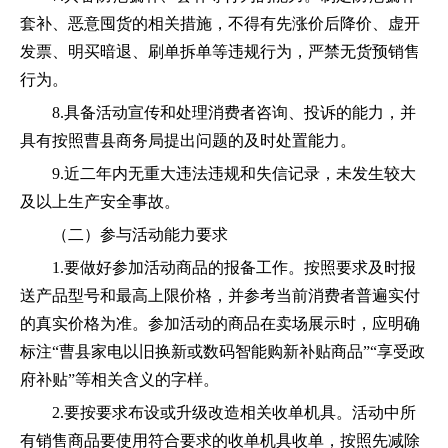
套补、恶意囤货的相关措施，不得有先涨价后降价、虚开
发票、明买暗退、刷单拆单等违规行为
，严禁
无货预销售
行为。
8
.具备活动宣传和处理消费者咨询、投诉的能力
，并
具有按照曹县商务局提出问题的及时处置能力。
9
.近
二
年内无重大违法违规和失信记录
，
未发生较大
及以上生产安全事故。
（二）
参与活动能力要求
1.
要
做好参加活动商品的报备工作。
按照要求及时报
送产品型号和最高上限价格，并参考
当前消费者普遍实付
的真实
价格为准。参加活动的商品在卖场展示时，应明确
标注
“
曹县
家电以旧换新
或
数码智能购新
补贴商品
”“享受政
府补贴”等相关含义的字样。
2.要按要求布设或升级改造相关收单机具。活动中所
有销售
商品
要使用符合要求的收单机具收单，按照
先减除