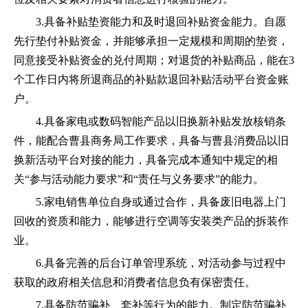
3.具备补贴垫资能力和及时退回补贴资金能力。
自愿
先行垫付补贴资金，并能够承担一定规模和周期的垫资，
同意
接受补贴资金的兑付周期；
对退货的补贴商品，能在
3
个工作日内将所退商品的补贴款退回补贴活动平台资金账
户。
4.具备家电
或
数码智能
产品
以旧换新补贴发放核销条
件，能配合
曹县
商务
局
工作要求，具备与
曹县消费品
以旧
换新活动平台对接的能力，具备完成本通知中规定的
相
关
“
参与活动能力要求
”和“
责任与义务
要求
”的能力。
5
.
家电销售单位
自身或通过合作，具备
废旧电器
上门
回收
的资质和
能力，能够进行空调等安装类
产品
的拆
装
作
业。
6
.具备完善的后台订单管理系统
，
对活动参与过程中
获取的政府相关信息和消费者信息负有保密责任。
7
.具备防范骗补、套补等行为的能力。
制定防范骗补