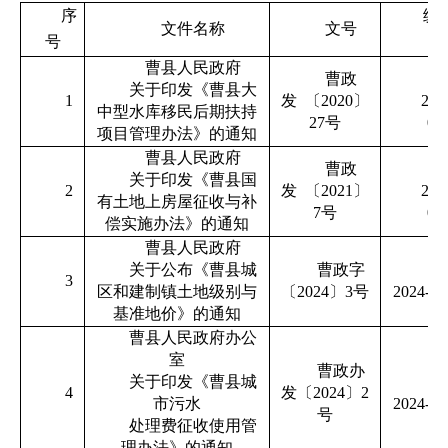
序
统
文件名称
文号
号
号
曹县人民政府
曹政
C
关于印发《曹县大
1
发
〔
2020〕
202
中型水库移民后期扶持
27号
00
项目管理办法》的通知
曹县人民政府
曹政
C
关于印发《曹县国
2
发
〔
2021〕
202
有土地上房屋征收与补
7号
00
偿实施办法》的通知
曹县人民政府
关于公布《曹县城
曹政字
C
3
区和建制镇土地级别与
〔
2024〕3号
2024-00
基准地价》的通知
曹县人民政府办公
室
曹政办
关于印发《曹县城
C
4
发〔
2024〕2
市污水
2024-00
号
处理费征收使用管
理办法》的通知